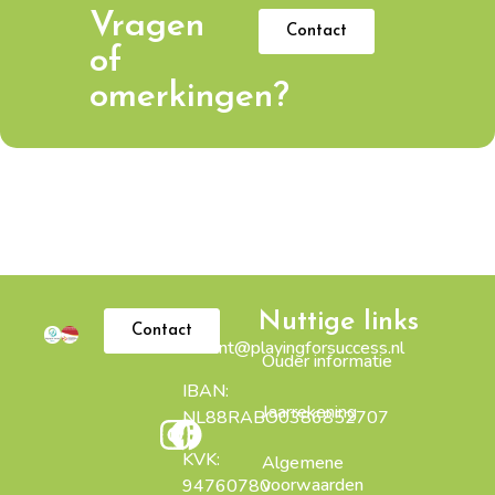
Vragen
Contact
of
omerkingen?
Nuttige links
Mail:
Contact
m.kant@playingforsuccess.nl
Ouder informatie
IBAN:
Jaarrekening
NL88RABO0386852707
KVK:
Algemene
voorwaarden
94760780